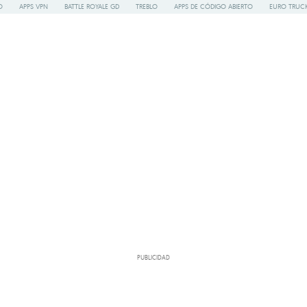
O
APPS VPN
BATTLE ROYALE GD
TREBLO
APPS DE CÓDIGO ABIERTO
EURO TRUCK
PUBLICIDAD