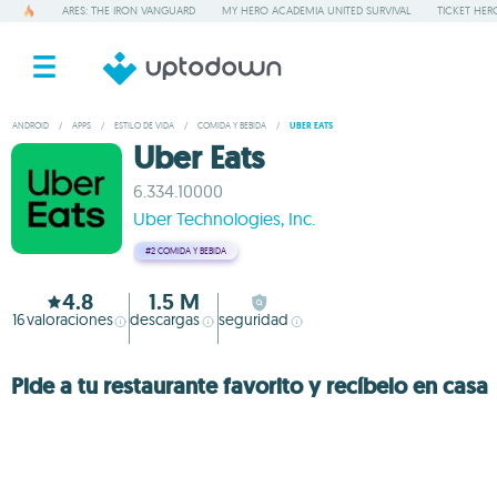
ARES: THE IRON VANGUARD
MY HERO ACADEMIA UNITED SURVIVAL
TICKET HER
ANDROID
/
APPS
/
ESTILO DE VIDA
/
COMIDA Y BEBIDA
/
UBER EATS
Uber Eats
6.334.10000
Uber Technologies, Inc.
#2
COMIDA Y BEBIDA
4.8
1.5 M
16
valoraciones
descargas
seguridad
Pide a tu restaurante favorito y recíbelo en casa