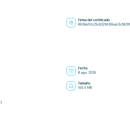
Firma del certificado
863bbf12c25c8329636bdc3c5820f
Fecha
8 ago. 2026
Tamaño
100.4 MB
c7