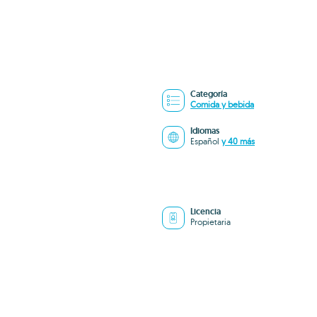
Categoría
Comida y bebida
Idiomas
Español
y 40 más
Licencia
Propietaria