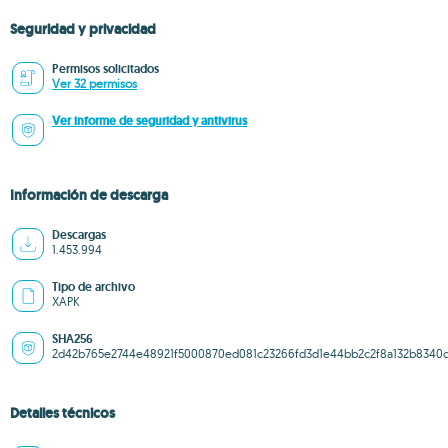
Seguridad y privacidad
Permisos solicitados
Ver 32 permisos
Ver informe de seguridad y antivirus
Información de descarga
Descargas
1.453.994
Tipo de archivo
XAPK
SHA256
2d42b765e2744e48921f5000870ed081c23266fd3d1e44bb2c2f8a132b8340
Detalles técnicos